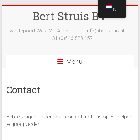
Ga
NL
Bert Struis BV
naar
inhoud
Twentepoort West 21 Almelo info@bertstruis.nl
+31 (0)546 828 157
Menu
Contact
Heb je vragen…. neem dan contact met ons op, wij helpen
je graag verder.