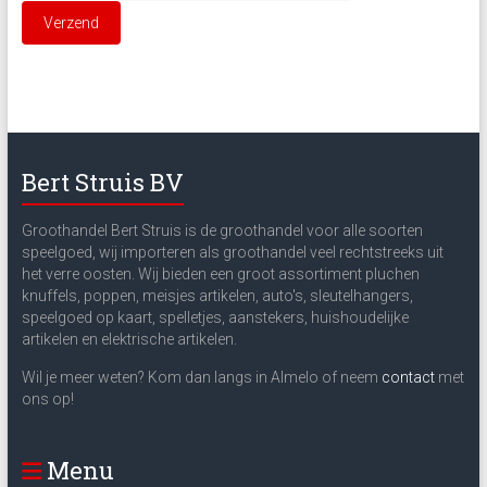
Bert Struis BV
Groothandel Bert Struis is de groothandel voor alle soorten
speelgoed, wij importeren als groothandel veel rechtstreeks uit
het verre oosten. Wij bieden een groot assortiment pluchen
knuffels, poppen, meisjes artikelen, auto's, sleutelhangers,
speelgoed op kaart, spelletjes, aanstekers, huishoudelijke
artikelen en elektrische artikelen.
Wil je meer weten? Kom dan langs in Almelo of neem
contact
met
ons op!
Menu